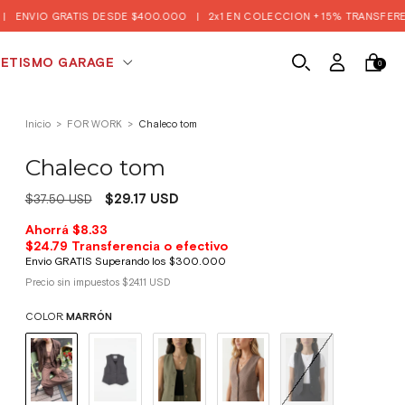
IS DESDE $400.000
|
2x1 EN COLECCION + 15% TRANSFERENCIA Y EFECTI
ETISMO GARAGE
0
Inicio
>
FOR WORK
>
Chaleco tom
Chaleco tom
$29.17 USD
$37.50 USD
Precio sin impuestos
$24.11 USD
COLOR:
MARRÓN