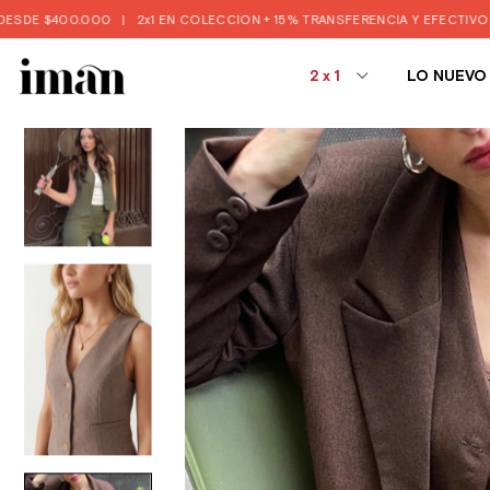
00
|
2x1 EN COLECCION + 15% TRANSFERENCIA Y EFECTIVO 🔥
|
🚨3 Y 6
2x1
LO NUEVO