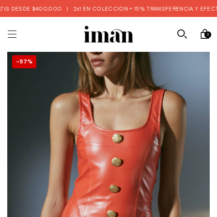
S DESDE $400.000
|
2x1 EN COLECCION + 15% TRANSFERENCIA Y EFECTIV
0
57
%