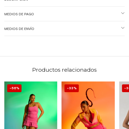
MEDIOS DE PAGO
MEDIOS DE ENVÍO
Productos relacionados
56
%
33
%
3