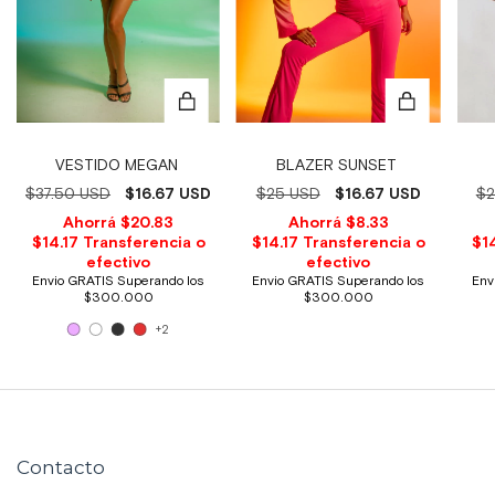
VESTIDO MEGAN
BLAZER SUNSET
$2
$37.50 USD
$16.67 USD
$25 USD
$16.67 USD
+2
Contacto