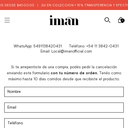
IS DESDE $400.000
|
2x1 EN COLECCION + 15% TRANSFERENCIA Y EFECTIV
0
WhatsApp: 5491138420431
Teléfono: +54 11 3842-0431
Email:
Local@imanofficial.com
Si te arrepentiste de una compra, podés pedir la cancelación
enviando este formulario
con tu número de orden.
Tenés como
máximo hasta 10 días corridos desde que recibiste el producto.