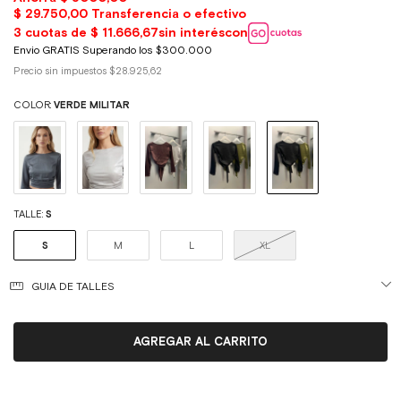
Precio sin impuestos
$28.925,62
COLOR:
VERDE MILITAR
TALLE:
S
S
M
L
XL
GUIA DE TALLES