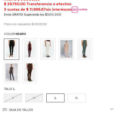
Precio sin impuestos
$28.925,62
COLOR:
NEGRO
TALLE:
L
S
M
L
XL
GUIA DE TALLES