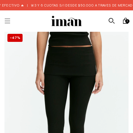
EFECTIVO 🔥
|
🚨3 Y 6 CUOTAS S/I DESDE $50.000 A TRAVÉS DE MERCADO
0
47
%