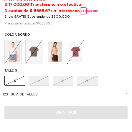
Precio sin impuestos
$16.528,93
COLOR:
BORDO
TALLE:
S
S
M
L
XL
GUIA DE TALLES