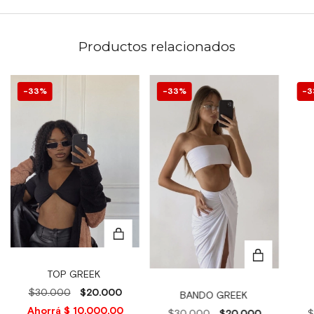
Productos relacionados
33
%
33
%
3
TOP GREEK
$30.000
$20.000
BANDO GREEK