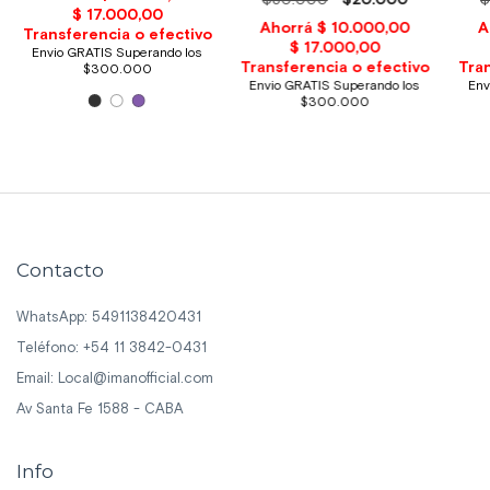
$30.000
$20.000
$
Contacto
WhatsApp: 5491138420431
Teléfono: +54 11 3842-0431
Email:
Local@imanofficial.com
Av Santa Fe 1588 - CABA
Info