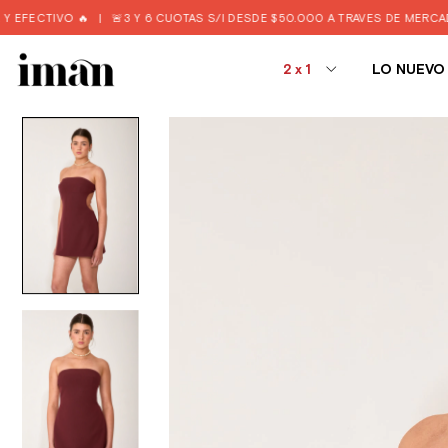
CTIVO 🔥
|
🚨3 Y 6 CUOTAS S/I DESDE $50.000 A TRAVÉS DE MERCADO PA
2x1
LO NUEVO