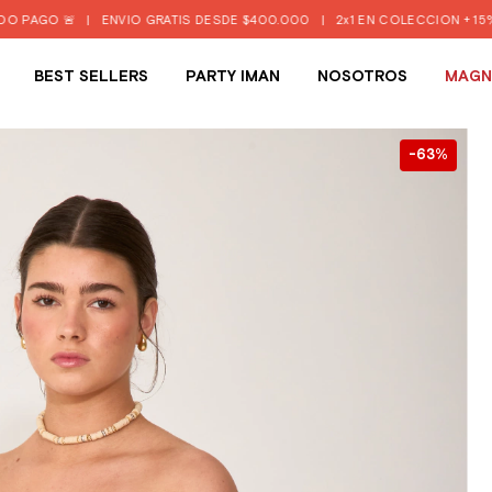
GO 🚨
|
ENVIO GRATIS DESDE $400.000
|
2x1 EN COLECCION + 15% TRA
BEST SELLERS
PARTY IMAN
NOSOTROS
MAGN
63
%