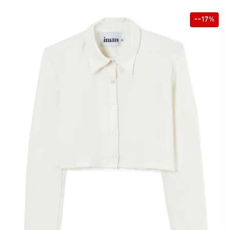
-17
%