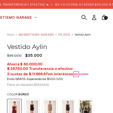
NSFERENCIA Y EFECTIVO 🔥
|
🚨3 Y 6 CUOTAS S/I DESDE $50.000 A TRAV
ETISMO GARAGE
0
Inicio
>
MAGNETISMO GARAGE
>
35.000
>
Vestido Aylin
Vestido Aylin
$35.000
$95.000
Precio sin impuestos
$28.925,62
COLOR:
BORDÓ