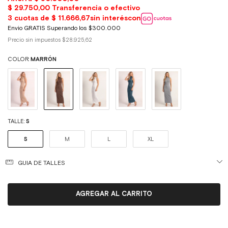
Precio sin impuestos
$28.925,62
COLOR:
MARRÓN
TALLE:
S
S
M
L
XL
GUIA DE TALLES