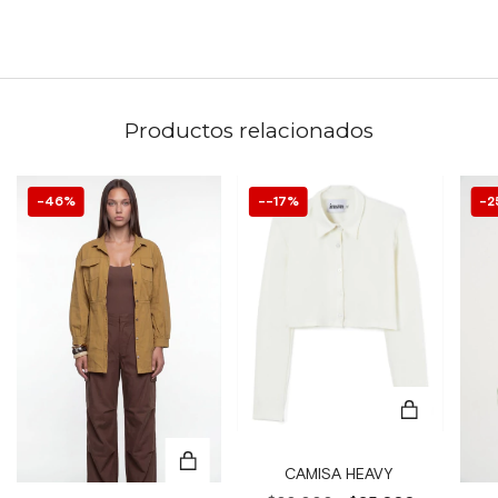
Productos relacionados
46
%
-17
%
2
CAMISA HEAVY