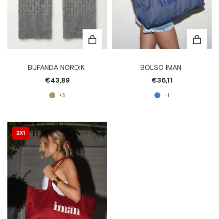
BUFANDA NORDIK
BOLSO IMAN
€43,89
€36,11
+3
+1
2X1