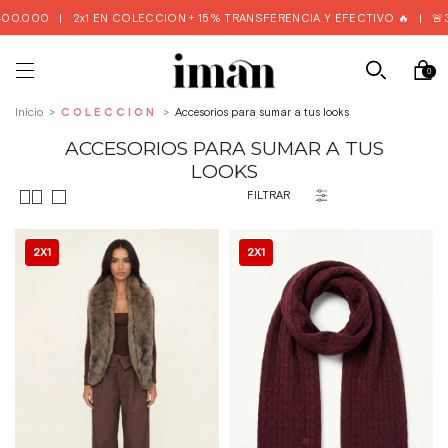
0.000
|
2x1 EN COLECCION + 15% TRANSFERENCIA Y EFECTIVO 🔥
|
🚨3 Y
0
Inicio
>
COLECCIÓN
>
Accesorios para sumar a tus looks
ACCESORIOS PARA SUMAR A TUS
LOOKS
FILTRAR
2X1
2X1