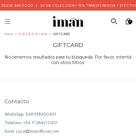
 DESDE $400.000
|
2x1 EN COLECCION + 15% TRANSFERENCIA Y EFECTIVO
0
Inicio
>
COLECCIÓN
>
GIFTCARD
GIFTCARD
No tenemos resultados para tu búsqueda. Por favor, intentá
con otros filtros.
Contacto
WhatsApp: 5491138420431
Teléfono: +54 11 3842-0431
Email:
Local@imanofficial.com