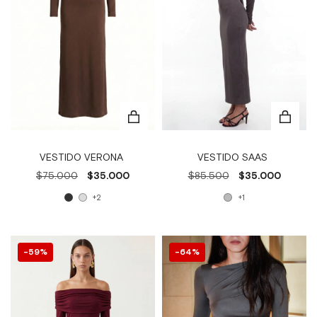
VESTIDO VERONA
VESTIDO SAAS
$75.000
$35.000
$85.500
$35.000
+2
+1
59
%
64
%