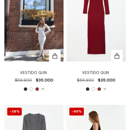
VESTIDO GUN
VESTIDO GUN
$56.900
$35.000
$56.900
$35.000
+1
+1
38
%
86
%