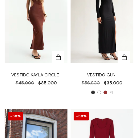
VESTIDO GUN
VESTIDO KAYLA CIRCLE
$56.900
$35.000
$45.000
$35.000
+1
38
%
38
%