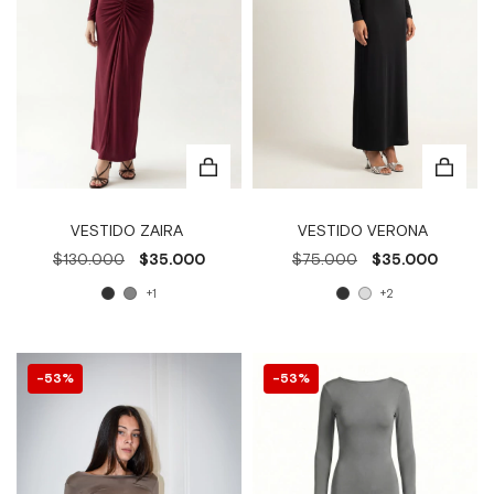
VESTIDO ZAIRA
VESTIDO VERONA
$130.000
$35.000
$75.000
$35.000
+1
+2
53
%
53
%