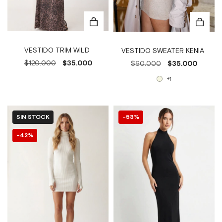
VESTIDO TRIM WILD
VESTIDO SWEATER KENIA
$120.000
$35.000
$60.000
$35.000
+1
SIN STOCK
53
%
42
%