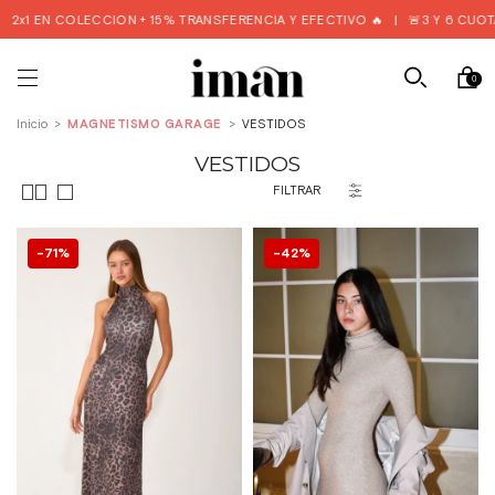
ION + 15% TRANSFERENCIA Y EFECTIVO 🔥
|
🚨3 Y 6 CUOTAS S/I DESDE $
0
Inicio
>
MAGNETISMO GARAGE
>
VESTIDOS
VESTIDOS
FILTRAR
71
%
42
%