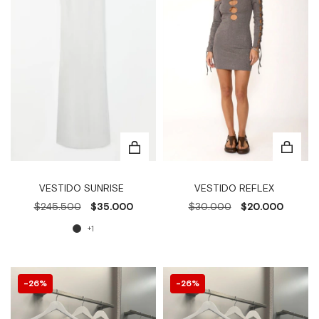
VESTIDO REFLEX
VESTIDO SUNRISE
$30.000
$20.000
$245.500
$35.000
+1
26
%
26
%