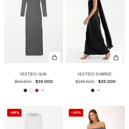
VESTIDO GUN
VESTIDO SUNRISE
$56.900
$35.000
$245.500
$35.000
+1
+1
86
%
33
%