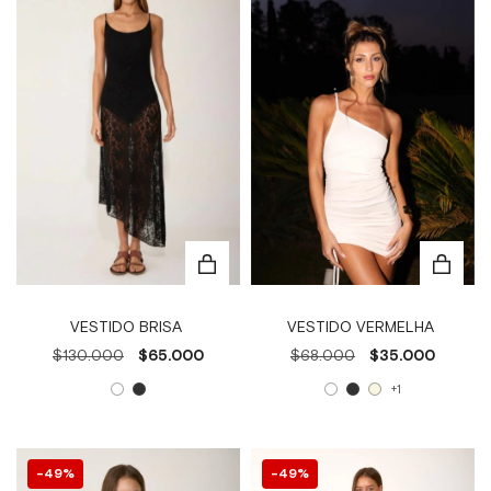
VESTIDO BRISA
VESTIDO VERMELHA
$130.000
$65.000
$68.000
$35.000
+1
49
%
49
%