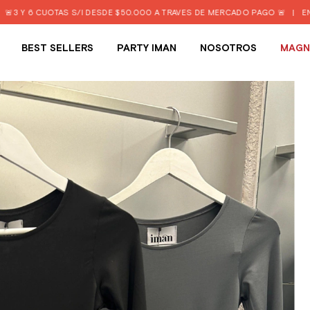
AS S/I DESDE $50.000 A TRAVÉS DE MERCADO PAGO 🚨
|
ENVIO GRATIS D
BEST SELLERS
PARTY IMAN
NOSOTROS
MAGN