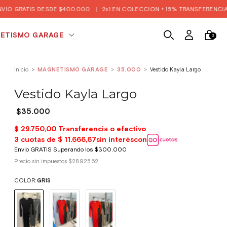
ESDE $400.000
|
2x1 EN COLECCION + 15% TRANSFERENCIA Y EFECTIVO 🔥
ETISMO GARAGE
0
Inicio
>
MAGNETISMO GARAGE
>
35.000
>
Vestido Kayla Largo
Vestido Kayla Largo
$35.000
Precio sin impuestos
$28.925,62
COLOR:
GRIS