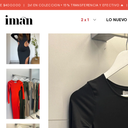
2x1 EN COLECCION + 15% TRANSFERENCIA Y EFECTIVO 🔥
|
🚨3 Y 6 CUOT
2x1
LO NUEVO