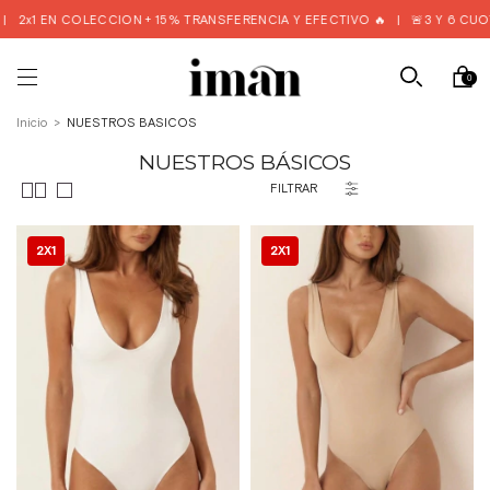
+ 15% TRANSFERENCIA Y EFECTIVO 🔥
|
🚨3 Y 6 CUOTAS S/I DESDE $50.0
0
Inicio
>
NUESTROS BÁSICOS
NUESTROS BÁSICOS
FILTRAR
2X1
2X1