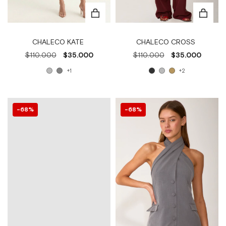
CHALECO KATE
CHALECO CROSS
$110.000
$35.000
$110.000
$35.000
+1
+2
68
%
68
%