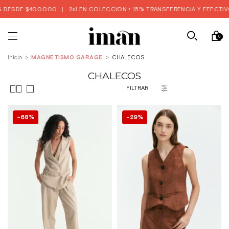
DESDE $400.000
|
2x1 EN COLECCION + 15% TRANSFERENCIA Y EFECTIVO 
0
Inicio
>
MAGNETISMO GARAGE
>
CHALECOS
CHALECOS
FILTRAR
68
%
29
%