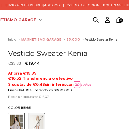
TIS DESDE $400.000
|
2x1 EN COLECCION + 15% TRANSFERENCIA Y EFECTI
ETISMO GARAGE
0
Inicio
>
MAGNETISMO GARAGE
>
35.000
>
Vestido Sweater Kenia
Vestido Sweater Kenia
€19,44
€33,33
Precio sin impuestos
€16,07
COLOR:
BEIGE