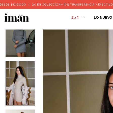
000
|
2x1 EN COLECCION + 15% TRANSFERENCIA Y EFECTIVO 🔥
|
🚨3 Y 6
2x1
LO NUEVO