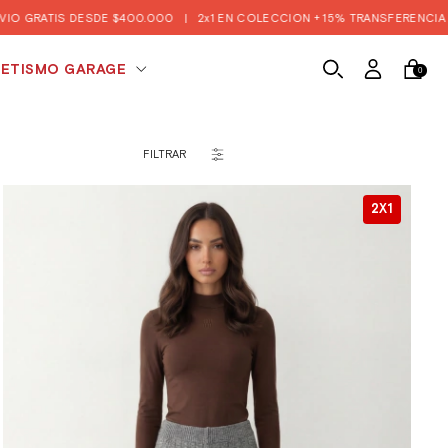
E $400.000
|
2x1 EN COLECCION + 15% TRANSFERENCIA Y EFECTIVO 🔥
|
ETISMO GARAGE
0
FILTRAR
2X1