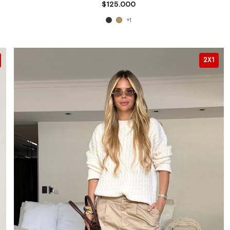
$125.000
+1
2X1