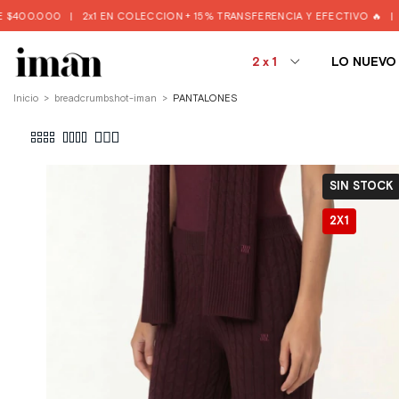
1 EN COLECCION + 15% TRANSFERENCIA Y EFECTIVO 🔥
|
🚨3 Y 6 CUOTAS 
2x1
LO NUEVO
Inicio
>
breadcrumbs.hot-iman
>
PANTALONES
SIN STOCK
2X1