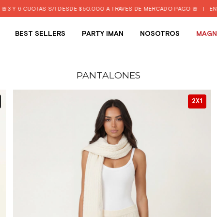
S/I DESDE $50.000 A TRAVÉS DE MERCADO PAGO 🚨
|
ENVIO GRATIS DESD
BEST SELLERS
PARTY IMAN
NOSOTROS
MAGN
PANTALONES
2X1