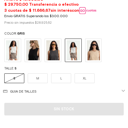
Precio sin impuestos
$28.925,62
COLOR:
GRIS
TALLE:
S
S
M
L
XL
GUIA DE TALLES