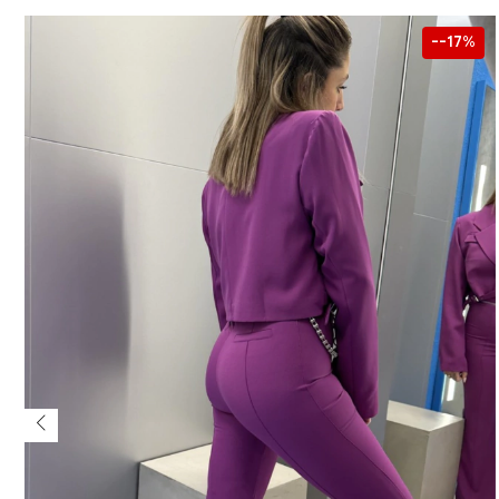
-17
%