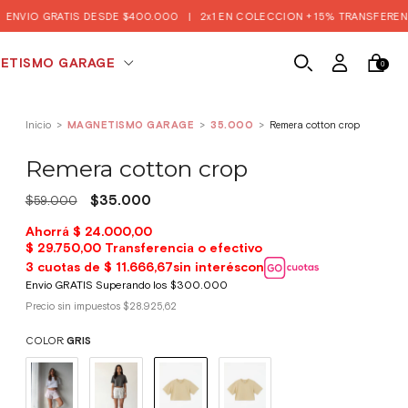
IS DESDE $400.000
|
2x1 EN COLECCION + 15% TRANSFERENCIA Y EFECTI
ETISMO GARAGE
0
Inicio
>
MAGNETISMO GARAGE
>
35.000
>
Remera cotton crop
Remera cotton crop
$35.000
$59.000
Precio sin impuestos
$28.925,62
COLOR:
GRIS