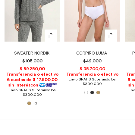
SWEATER NORDIK
CORPIÑO LUMA
P
$105.000
$42.000
+3