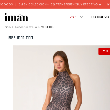
 EN COLECCION + 15% TRANSFERENCIA Y EFECTIVO 🔥
|
🚨3 Y 6 CUOTAS S
2x1
LO NUEVO
Inicio
>
breadcrumbs.feria
>
VESTIDOS
71
%