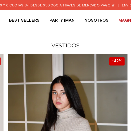
/I DESDE $50.000 A TRAVÉS DE MERCADO PAGO 🚨
|
ENVIO GRATIS DESDE 
BEST SELLERS
PARTY IMAN
NOSOTROS
MAGN
VESTIDOS
42
%