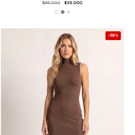
$95.000
$35.000
+1
59
%