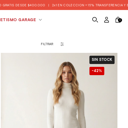
$400.000
|
2x1 EN COLECCION + 15% TRANSFERENCIA Y EFECTIVO 🔥
|

ETISMO GARAGE
0
FILTRAR
SIN STOCK
42
%