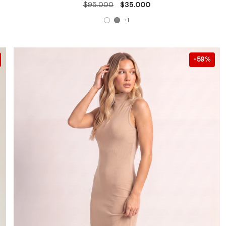
$95.000
$35.000
+1
59
%