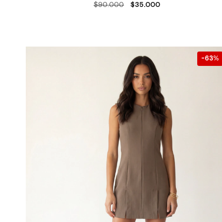
$90.000
$35.000
63
%