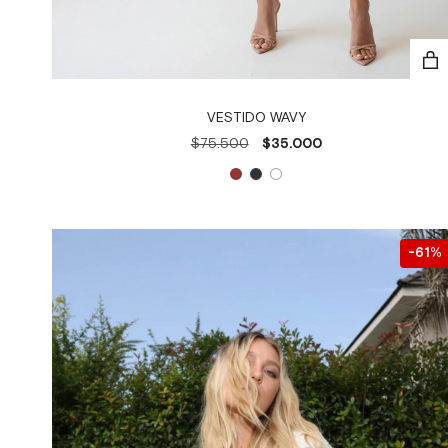
VESTIDO WAVY
$75.500
$35.000
61
%